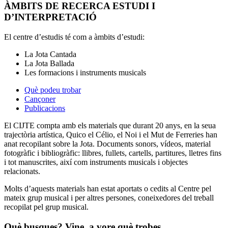
ÀMBITS DE RECERCA ESTUDI I
D’INTERPRETACIÓ
El centre d’estudis té com a àmbits d’estudi:
La Jota Cantada
La Jota Ballada
Les formacions i instruments musicals
Què podeu trobar
Cançoner
Publicacions
El CIJTE compta amb els materials que durant 20 anys, en la seua
trajectòria artística, Quico el Célio, el Noi i el Mut de Ferreries han
anat recopilant sobre la Jota. Documents sonors, vídeos, material
fotogràfic i bibliogràfic: llibres, fullets, cartells, partitures, lletres fins
i tot manuscrites, així com instruments musicals i objectes
relacionats.
Molts d’aquests materials han estat aportats o cedits al Centre pel
mateix grup musical i per altres persones, coneixedores del treball
recopilat pel grup musical.
Què busques? Vine, a vore què trobes…