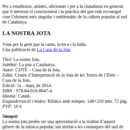
Per a estudiosos, artistes, aficionats i per a la ciutadania en general,
que li interessi el coneixement i la pràctica del que està reconegut
com l’element més singular i emblemàtic de la cultura popular al sud
de Catalunya.
LA NOSTRA JOTA
Vista per la gent que la canta, la toca i la balla.
Una publicació de
La Casa de la Jota
.
Títol:
La nostra Jota.
Subtítol:
La jota a Catalunya.
Autor:
CIJTE – Casa de la Jota.
Edita:
Centre d’Interpretació de la Jota de les Terres de l’Ebre –
Casa de la Jota.
Edició:
1a – març de 2014.
ISBN :
978-84-616-8047-4
Idioma:
Català.
Enquadernació i mides:
Rústica amb solapes. 148×210 mm. 72 pàg.
PVP:
10 €
Sinopsi:
La nostra jota pretén ser una aproximació a la realitat d’aquest
gènere de la música popular, tan arrelat a les comarques del sud de