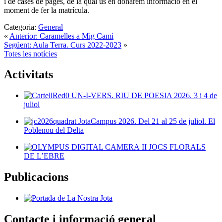
i de cases de pagès, de la qual us en donarem informació en el
moment de fer la matrícula.
Categoria:
General
«
Anterior: Caramelles a Mig Camí
Següent: Aula Terra. Curs 2022-2023
»
Totes les notícies
Activitats
UN-I-VERS. RIU DE POESIA 2026. 3 i 4 de
juliol
JotaCampus 2026. Del 21 al 25 de juliol. El
Poblenou del Delta
II JOCS FLORALS
DE L’EBRE
Publicacions
Contacte i informació general