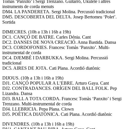
Tomàs ‘Panxito’ i Sergi Trenzano. Guitarró, Ukulele i altres
instruments de corda menuts
DM4. LA PANDERETA. Sergi Molina. Percussió tradicional
DM5. DESCOBERTA DEL DELTA. Josep Bertomeu ‘Polet’.
Sortida
DIMECRES. (10h a 13h i 16h a 19h)
DC1. CANÇÓ DE BATRE. Carles Dénia. Cant
DC2. DANSES DE NOVA CREACIÓ. Anna Bastida. Dansa
DC3. CORDOFONIES. Francesc Tomàs ‘Panxito’. Multi-
instrumental de corda
DC4. DJEMBÉ I DARBUKKA. Sergi Molina. Percussió
tradicional
DC5. AIRES DE JOTA. Cati Plana. Acordió diatònic
DIJOUS. (10h a 13h i 16h a 19h)
DJ1. CANÇÓ POPULAR A L’EBRE. Arturo Gaya. Cant
DJ2. CONTRADANCES. ORÍGEN DEL BALL FOLK. Pep
Lizandra. Dansa
DJ3. BALL A TOTA CORDA. Francesc Tomàs ‘Panxito’ i Sergi
Trenzano. Multi-instrumental de corda
DJ4. LLEBRICIA. Pepa Plana. Clown
DJ5. POÈTICA DIATÒNICA. Cati Plana. Acordió diatònic
DIVENDRES. (10h a 13h i 16h a 19h)