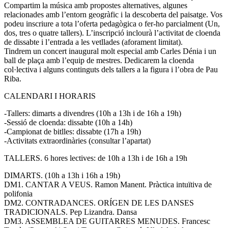
Compartim la música amb propostes alternatives, algunes
relacionades amb l’entorn geogràfic i la descoberta del paisatge. Vos
podeu inscriure a tota l’oferta pedagògica o fer-ho parcialment (Un,
dos, tres o quatre tallers). L’inscripció inclourà l’activitat de cloenda
de dissabte i l’entrada a les vetllades (aforament limitat).
Tindrem un concert inaugural molt especial amb Carles Dénia i un
ball de plaça amb l’equip de mestres. Dedicarem la cloenda
col·lectiva i alguns continguts dels tallers a la figura i l’obra de Pau
Riba.
CALENDARI I HORARIS
-Tallers: dimarts a divendres (10h a 13h i de 16h a 19h)
-Sessió de cloenda: dissabte (10h a 14h)
-Campionat de bitlles: dissabte (17h a 19h)
-Activitats extraordinàries (consultar l’apartat)
TALLERS. 6 hores lectives: de 10h a 13h i de 16h a 19h
DIMARTS. (10h a 13h i 16h a 19h)
DM1. CANTAR A VEUS. Ramon Manent. Pràctica intuïtiva de
polifonia
DM2. CONTRADANCES. ORÍGEN DE LES DANSES
TRADICIONALS. Pep Lizandra. Dansa
DM3. ASSEMBLEA DE GUITARRES MENUDES. Francesc