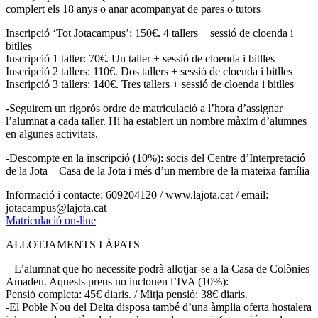
complert els 18 anys o anar acompanyat de pares o tutors
Inscripció ‘Tot Jotacampus’: 150€. 4 tallers + sessió de cloenda i
bitlles
Inscripció 1 taller: 70€. Un taller + sessió de cloenda i bitlles
Inscripció 2 tallers: 110€. Dos tallers + sessió de cloenda i bitlles
Inscripció 3 tallers: 140€. Tres tallers + sessió de cloenda i bitlles
-Seguirem un rigorós ordre de matriculació a l’hora d’assignar
l’alumnat a cada taller. Hi ha establert un nombre màxim d’alumnes
en algunes activitats.
-Descompte en la inscripció (10%): socis del Centre d’Interpretació
de la Jota – Casa de la Jota i més d’un membre de la mateixa família
Informació i contacte: 609204120 / www.lajota.cat / email:
jotacampus@lajota.cat
Matriculació on-line
ALLOTJAMENTS I ÀPATS
– L’alumnat que ho necessite podrà allotjar-se a la Casa de Colònies
Amadeu. Aquests preus no inclouen l’IVA (10%):
Pensió completa: 45€ diaris. / Mitja pensió: 38€ diaris.
-El Poble Nou del Delta disposa també d’una àmplia oferta hostalera