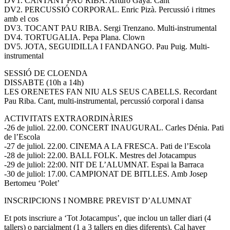
DV1. CANTANT PAU RIBA. Arturo Gaya. Cant
DV2. PERCUSSIÓ CORPORAL. Enric Pizà. Percussió i ritmes
amb el cos
DV3. TOCANT PAU RIBA. Sergi Trenzano. Multi-instrumental
DV4. TORTUGALIA. Pepa Plana. Clown
DV5. JOTA, SEGUIDILLA I FANDANGO. Pau Puig. Multi-
instrumental
SESSIÓ DE CLOENDA
DISSABTE (10h a 14h)
LES ORENETES FAN NIU ALS SEUS CABELLS. Recordant
Pau Riba. Cant, multi-instrumental, percussió corporal i dansa
ACTIVITATS EXTRAORDINÀRIES
-26 de juliol. 22.00. CONCERT INAUGURAL. Carles Dénia. Pati
de l’Escola
-27 de juliol. 22.00. CINEMA A LA FRESCA. Pati de l’Escola
-28 de juliol: 22.00. BALL FOLK. Mestres del Jotacampus
-29 de juliol: 22:00. NIT DE L’ALUMNAT. Espai la Barraca
-30 de juliol: 17.00. CAMPIONAT DE BITLLES. Amb Josep
Bertomeu ‘Polet’
INSCRIPCIONS I NOMBRE PREVIST D’ALUMNAT
Et pots inscriure a ‘Tot Jotacampus’, que inclou un taller diari (4
tallers) o parcialment (1 a 3 tallers en dies diferents). Cal haver